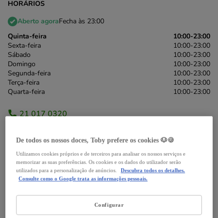
HORÁRIOS
Aberto agora
Fecha às 23:00
Quinta-feira
10:00-23:00
Sexta-feira
10:00-23:00
Sábado
10:00-23:00
Domingo
10:00-23:00
Segunda-feira
10:00-23:00
Terça-feira
10:00-23:00
Quarta-feira
10:00-23:00
21 017 0320
*chamada para a rede fixa nacional
De todos os nossos doces, Toby prefere os cookies 🐶🍪
Itinerário
Utilizamos cookies próprios e de terceiros para analisar os nossos serviços e
memorizar as suas preferências. Os cookies e os dados do utilizador serão
utilizados para a personalização de anúncios.
Descubra todos os detalhes.
Consulte como o Google trata as informações pessoais.
Serviços
Notícias
Avaliações
Configurar