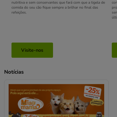
nutritiva e sem conservantes que fará com que a tigela de
con
comida do seu cão fique sempre a brilhar no final das
pro
refeições.
se
últ
Visite-nos
Notícias