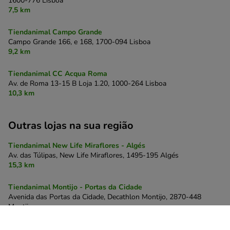
1600-776 Lisboa
7,5 km
Tiendanimal Campo Grande
Campo Grande 166, e 168,
1700-094 Lisboa
9,2 km
Tiendanimal CC Acqua Roma
Av. de Roma 13-15 B Loja 1.20,
1000-264 Lisboa
10,3 km
Outras lojas na sua região
Tiendanimal New Life Miraflores - Algés
Av. das Túlipas, New Life Miraflores,
1495-195 Algés
15,3 km
Tiendanimal Montijo - Portas da Cidade
Avenida das Portas da Cidade, Decathlon Montijo,
2870-448
Montijo
23,5 km