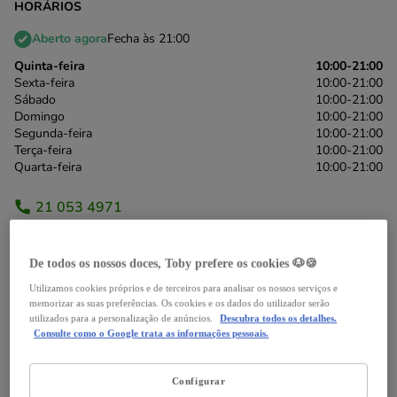
HORÁRIOS
Aberto agora
Fecha às 21:00
Quinta-feira
10:00-21:00
Sexta-feira
10:00-21:00
Sábado
10:00-21:00
Domingo
10:00-21:00
Segunda-feira
10:00-21:00
Terça-feira
10:00-21:00
Quarta-feira
10:00-21:00
21 053 4971
*chamada para a rede fixa nacional
De todos os nossos doces, Toby prefere os cookies 🐶🍪
Itinerário
Utilizamos cookies próprios e de terceiros para analisar os nossos serviços e
memorizar as suas preferências. Os cookies e os dados do utilizador serão
utilizados para a personalização de anúncios.
Descubra todos os detalhes.
Consulte como o Google trata as informações pessoais.
Serviços
Notícias
Avaliações
Configurar