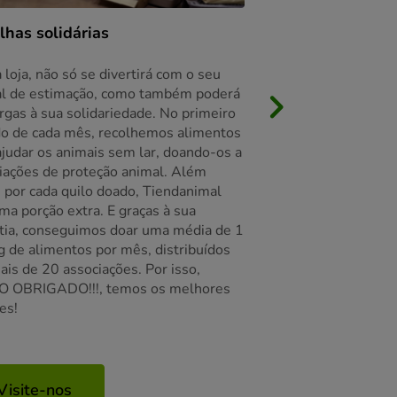
lhas solidárias
Click&Collect
 loja, não só se divertirá com o seu
Aqui, as únicas esp
l de estimação, como também poderá
são as do seu patud
argas à sua solidariedade. No primeiro
É por isso que, com 
o de cada mês, recolhemos alimentos
Click&Collect, pode 
ajudar os animais sem lar, doando-os a
encomenda na loja g
iações de proteção animal. Além
esperar. Compre on
, por cada quilo doado, Tiendanimal
mínimo de compra, e
ma porção extra. E graças à sua
pode levantar a sua
ia, conseguimos doar uma média de 1
loja de forma totalm
 de alimentos por mês, distribuídos
disso, receberá um p
ais de 20 associações. Por isso,
Consulte os nossos 
O OBRIGADO!!!, temos os melhores
escolher um produto
es!
disponível, que dep
disponível.
Visite-nos
Compre onlin