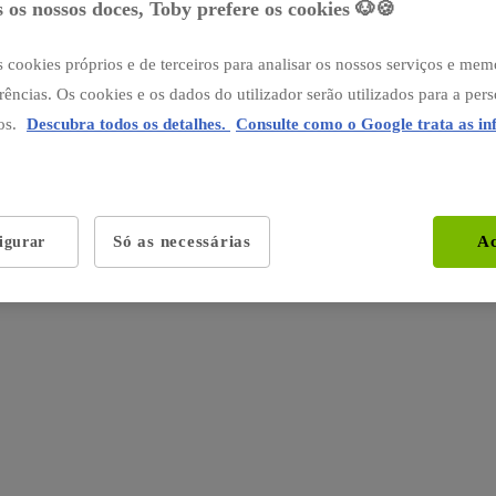
 os nossos doces, Toby prefere os cookies 🐶🍪
 cookies próprios e de terceiros para analisar os nossos serviços e mem
rências. Os cookies e os dados do utilizador serão utilizados para a per
os.
Descubra todos os detalhes.
Consulte como o Google trata as i
Só as necessárias
Ac
igurar