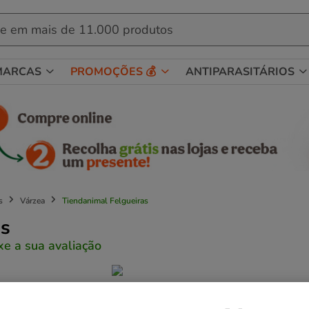
MARCAS
PROMOÇÕES 💰
ANTIPARASITÁRIOS
s
Várzea
Tiendanimal Felgueiras
as
xe a sua avaliação