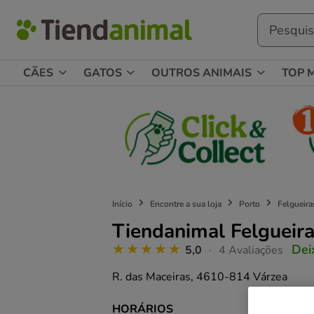
CÃES
GATOS
OUTROS ANIMAIS
TOP 
Início
Encontre a sua loja
Porto
Felgueira
Tiendanimal Felgueir
Dei
5,0
4 Avaliações
R. das Maceiras,
4610-814 Várzea
HORÁRIOS