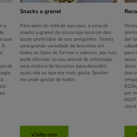
Snacks a granel
Reco
m a
Para além do sofá de sua casa, a zona de
Nesta
de
snacks a granel da nossa loja será um dos
anima
ra que
locais preferidos do seu amiguinho. Temos
dar l
. A
uma grande variedade de biscoitos em
sábad
ra
todos os tipos de formas e sabores, por isso
para 
pode oferecer ao seu animal de estimação
assoc
ipo de
uma mistura de biscoitos para descobrir
disso
logia
quais são os que ele mais gosta. Spoiler:
doa u
ra
ele pode gostar de todos.
empat
os!
820kg
seu
por m
MUIT
client
Visite-nos