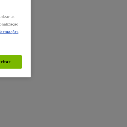
orizar as
sonalização
nformações
eitar