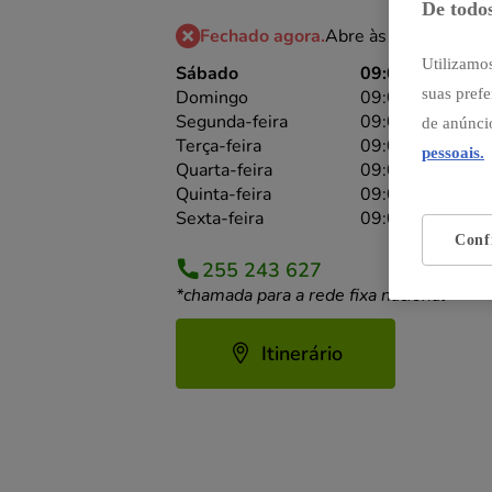
De todos
Fechado agora.
Abre às 09:00
Utilizamos
Sábado
09:00-21:30
suas prefe
Domingo
09:00-21:30
Segunda-feira
09:00-21:30
de anúnci
Terça-feira
09:00-21:30
pessoais.
Quarta-feira
09:00-21:30
Quinta-feira
09:00-21:30
Sexta-feira
09:00-21:30
Conf
255 243 627
*chamada para a rede fixa nacional
Itinerário