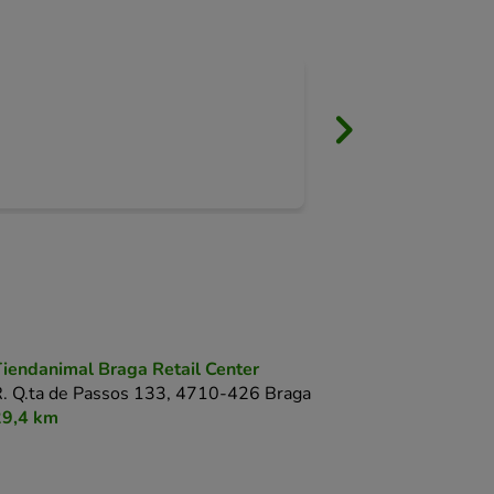
Filipa Gonçalves
08 julho 2026
iendanimal Braga Retail Center
. Q.ta de Passos 133,
4710-426 Braga
29,4 km