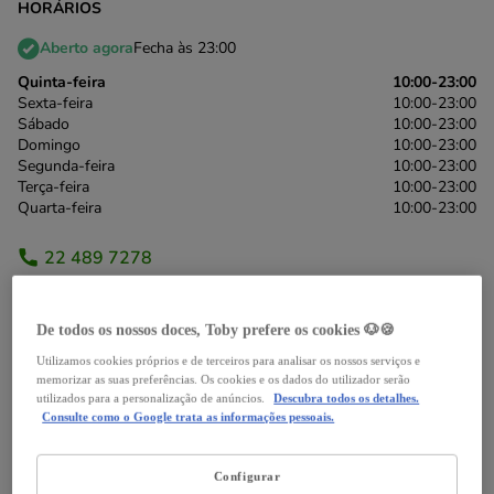
HORÁRIOS
Aberto agora
Fecha às 23:00
Quinta-feira
10:00-23:00
Sexta-feira
10:00-23:00
Sábado
10:00-23:00
Domingo
10:00-23:00
Segunda-feira
10:00-23:00
Terça-feira
10:00-23:00
Quarta-feira
10:00-23:00
22 489 7278
*chamada para a rede fixa nacional
De todos os nossos doces, Toby prefere os cookies 🐶🍪
Itinerário
Utilizamos cookies próprios e de terceiros para analisar os nossos serviços e
memorizar as suas preferências. Os cookies e os dados do utilizador serão
utilizados para a personalização de anúncios.
Descubra todos os detalhes.
Consulte como o Google trata as informações pessoais.
Serviços
Notícias
Avaliações
Configurar