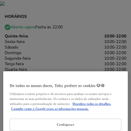
HORÁRIOS
Aberto agora
Fecha às 22:00
Quinta-feira
10:00-22:00
Sexta-feira
10:00-22:00
Sábado
10:00-22:00
Domingo
10:00-22:00
Segunda-feira
10:00-22:00
Terça-feira
10:00-22:00
Quarta-feira
10:00-22:00
22 606 4105
De todos os nossos doces, Toby prefere os cookies 🐶🍪
*chamada para a rede fixa nacional
Utilizamos cookies próprios e de terceiros para analisar os nossos serviços e
memorizar as suas preferências. Os cookies e os dados do utilizador serão
Itinerário
utilizados para a personalização de anúncios.
Descubra todos os detalhes.
Consulte como o Google trata as informações pessoais.
Configurar