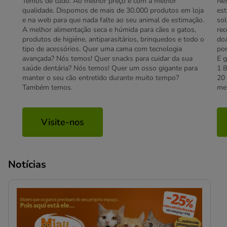
Temos de tudo. Ao melhor preço e com a melhor
Nes
qualidade. Dispomos de mais de 30.000 produtos em loja
es
e na web para que nada falte ao seu animal de estimação.
sol
A melhor alimentação seca e húmida para cães e gatos,
rec
produtos de higiéne, antiparasitários, brinquedos e todo o
doa
tipo de acessórios. Quer uma cama com tecnologia
por
avançada? Nós temos! Quer snacks para cuidar da sua
E 
saúde dentária? Nós temos! Quer um osso gigante para
1 8
manter o seu cão entretido durante muito tempo?
20
Também temos.
mel
Visite-nos
Notícias