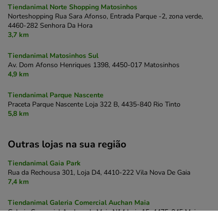
Tiendanimal Norte Shopping Matosinhos
Norteshopping Rua Sara Afonso, Entrada Parque -2, zona verde,
4460-282 Senhora Da Hora
3,7 km
Tiendanimal Matosinhos Sul
Av. Dom Afonso Henriques 1398,
4450-017 Matosinhos
4,9 km
Tiendanimal Parque Nascente
Praceta Parque Nascente Loja 322 B,
4435-840 Rio Tinto
5,8 km
Outras lojas na sua região
Tiendanimal Gaia Park
Rua da Rechousa 301, Loja D4,
4410-222 Vila Nova De Gaia
7,4 km
Tiendanimal Galeria Comercial Auchan Maia
Galeria Comercial Auchan da Maia N14 Loja 15,
4475-045 Maia