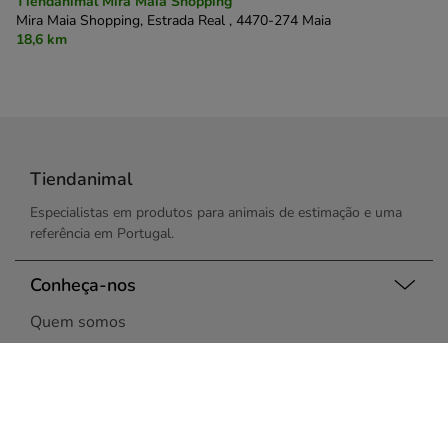
Tiendanimal Mira Maia Shopping
Mira Maia Shopping, Estrada Real ,
4470-274 Maia
18,6 km
Tiendanimal
Especialistas em produtos para animais de estimação e uma
referência em Portugal.
Conheça-nos
Quem somos
Vantagens da Tiendanimal
Opiniões de Clientes
Venda no nosso Marketplace
Trabalhe connosco