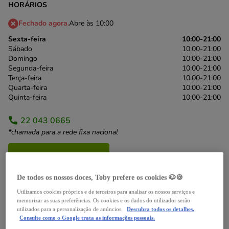
HORÁRIOS
Fechado agora.
Abre às 10:00
Sexta-feira
10:00-21:00
Sábado
10:00-21:00
Domingo
10:00-21:00
Segunda-feira
10:00-21:00
Terça-feira
10:00-21:00
Quarta-feira
10:00-21:00
Quinta-feira
10:00-21:00
22 043 0665
*chamada para a rede fixa nacional
Itinerário
De todos os nossos doces, Toby prefere os cookies 🐶🍪
Utilizamos cookies próprios e de terceiros para analisar os nossos serviços e
memorizar as suas preferências. Os cookies e os dados do utilizador serão
utilizados para a personalização de anúncios.
Descubra todos os detalhes.
Serviços
Notícias
Avaliações
Consulte como o Google trata as informações pessoais.