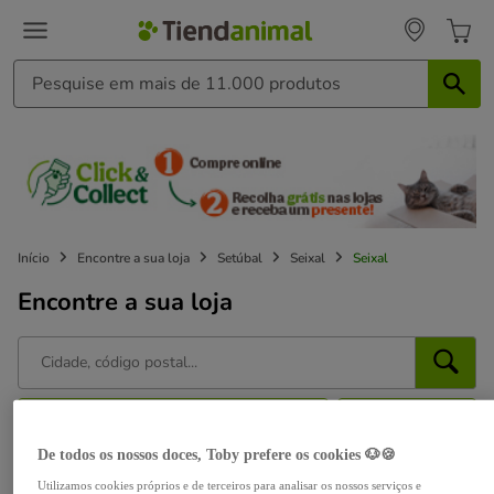
Início
Encontre a sua loja
Setúbal
Seixal
Seixal
Encontre a sua loja
Perto de mim
Filtros
De todos os nossos doces, Toby prefere os cookies 🐶🍪
Aberto agora
Utilizamos cookies próprios e de terceiros para analisar os nossos serviços e