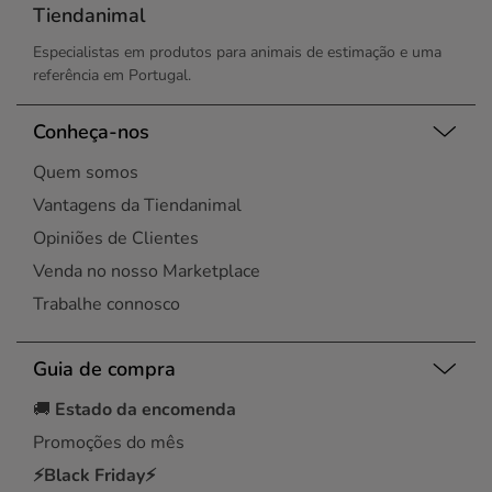
Esgueira
Tiendanimal
Maia
Évora
Maia
Especialistas em produtos para animais de estimação e uma
Leiria
Matosinhos
referência em Portugal.
Lisboa
Montijo
Lisboa
Oeiras
Lisboa
Conheça-nos
Portimão
Loures
Porto
Quem somos
Maia
Santa Maria da Feira
Maia
Vantagens da Tiendanimal
Santo Tirso
Matosinhos
Seixal
Opiniões de Clientes
Montijo
Silves
Venda no nosso Marketplace
Alvor
Vila do Conde
Porto
Trabalhe connosco
Vila Nova de Gaia
Rio Tinto
Viseu
Santa Maria da Feira
Guia de compra
Santo Tirso
Seixal
🚚
Estado da encomenda
Senhora da Hora
Promoções do mês
Várzea
Vila Chã
⚡Black Friday⚡
Vila Nova de Gaia