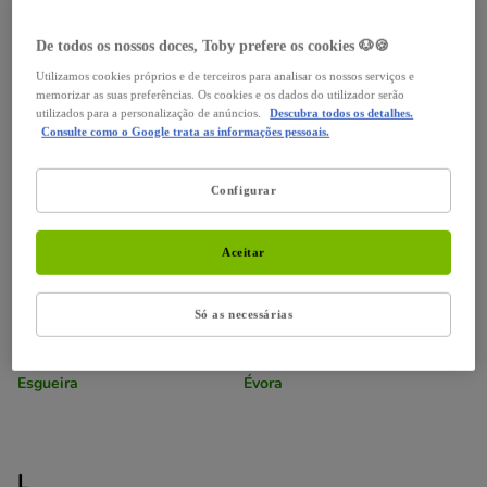
B
De todos os nossos doces, Toby prefere os cookies 🐶🍪
Braga
Utilizamos cookies próprios e de terceiros para analisar os nossos serviços e
memorizar as suas preferências. Os cookies e os dados do utilizador serão
utilizados para a personalização de anúncios.
Descubra todos os detalhes.
Consulte como o Google trata as informações pessoais.
C
Configurar
Coimbra
Aceitar
Só as necessárias
E
Esgueira
Évora
L