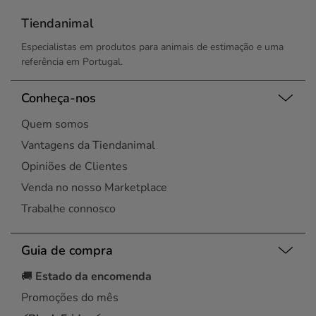
Coimbra
Loures
Esgueira
Tiendanimal
Maia
Évora
Maia
Especialistas em produtos para animais de estimação e uma
Leiria
Matosinhos
referência em Portugal.
Lisboa
Montijo
Lisboa
Oeiras
Lisboa
Conheça-nos
Portimão
Loures
Porto
Quem somos
Maia
Santa Maria da Feira
Maia
Vantagens da Tiendanimal
Santo Tirso
Matosinhos
Seixal
Opiniões de Clientes
Montijo
Silves
Venda no nosso Marketplace
Alvor
Vila do Conde
Porto
Trabalhe connosco
Vila Nova de Gaia
Rio Tinto
Viseu
Santa Maria da Feira
Guia de compra
Santo Tirso
Seixal
🚚
Estado da encomenda
Senhora da Hora
Promoções do mês
Várzea
Vila Chã