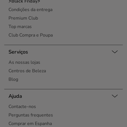
⚡Black Friday⚡
Vila Nova de Gaia
Condições da entrega
Viseu
Premium Club
Top marcas
Club Compra e Poupa
Serviços
As nossas lojas
Centros de Beleza
Blog
Ajuda
Contacte-nos
Perguntas frequentes
Comprar em Espanha