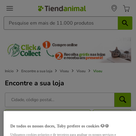
Início
Encontre a sua loja
Viseu
Viseu
Viseu
Encontre a sua loja
Perto de mim
Filtros
De todos os nossos doces, Toby prefere os cookies 🐶🍪
Aberto agora
Utilizamos cookies próprios e de terceiros para analisar os nossos serviços e