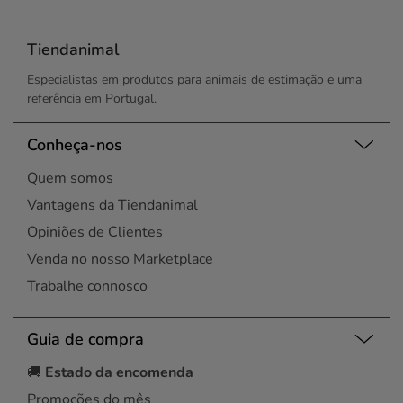
Coimbra
Lisboa
Viseu
Coimbra
Loures
Esgueira
Tiendanimal
Maia
Évora
Maia
Especialistas em produtos para animais de estimação e uma
Leiria
Matosinhos
referência em Portugal.
Lisboa
Montijo
Lisboa
Oeiras
Lisboa
Conheça-nos
Portimão
Loures
Porto
Quem somos
Maia
Santa Maria da Feira
Maia
Vantagens da Tiendanimal
Santo Tirso
Matosinhos
Seixal
Opiniões de Clientes
Montijo
Silves
Venda no nosso Marketplace
Alvor
Vila do Conde
Porto
Trabalhe connosco
Vila Nova de Gaia
Rio Tinto
Viseu
Santa Maria da Feira
Guia de compra
Santo Tirso
Seixal
🚚
Estado da encomenda
Senhora da Hora
Promoções do mês
Várzea