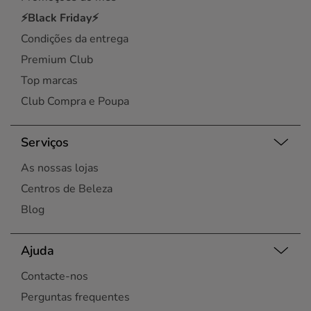
Vila Chã
⚡Black Friday⚡
Vila Nova de Gaia
Condições da entrega
Viseu
Premium Club
Top marcas
Club Compra e Poupa
Serviços
As nossas lojas
Centros de Beleza
Blog
Ajuda
Contacte-nos
Perguntas frequentes