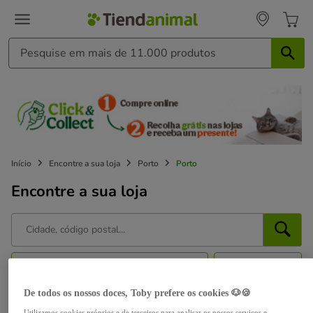
Início
Encontre a sua loja
Porto
Porto
Encontre a sua loja
Perto de mim
Filtros
De todos os nossos doces, Toby prefere os cookies 🐶🍪
Aberto agora
Utilizamos cookies próprios e de terceiros para analisar os nossos serviços e