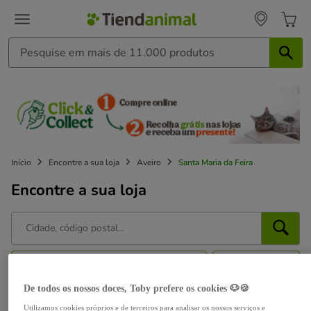
Início
Encontre a sua loja
Aveiro
Santa Maria da Feira
Encontre a sua loja
Perto de mim
Filtros
De todos os nossos doces, Toby prefere os cookies 🐶🍪
Aberto agora
Utilizamos cookies próprios e de terceiros para analisar os nossos serviços e