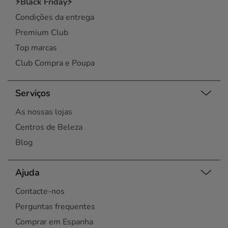
⚡Black Friday⚡
Vila Nova de Gaia
Condições da entrega
Viseu
Premium Club
Top marcas
Club Compra e Poupa
Serviços
As nossas lojas
Centros de Beleza
Blog
Ajuda
Contacte-nos
Perguntas frequentes
Comprar em Espanha