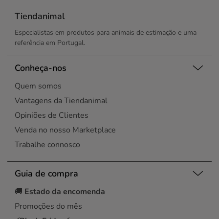
Coimbra
Loures
Esgueira
Tiendanimal
Maia
Évora
Maia
Especialistas em produtos para animais de estimação e uma
Leiria
Matosinhos
referência em Portugal.
Lisboa
Montijo
Lisboa
Oeiras
Lisboa
Conheça-nos
Portimão
Loures
Porto
Quem somos
Maia
Santa Maria da Feira
Maia
Vantagens da Tiendanimal
Santo Tirso
Matosinhos
Seixal
Opiniões de Clientes
Montijo
Silves
Venda no nosso Marketplace
Alvor
Vila do Conde
Porto
Trabalhe connosco
Vila Nova de Gaia
Rio Tinto
Viseu
Santa Maria da Feira
Guia de compra
Santo Tirso
Seixal
🚚
Estado da encomenda
Senhora da Hora
Promoções do mês
Várzea
Vila Chã