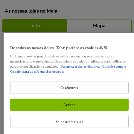
As nossas lojas no Maia
Lista
Mapa
De todos os nossos doces, Toby prefere os cookies 🐶🍪
Tiendanimal Galeria Comercial Auchan Maia
Mais lojas
Utilizamos cookies próprios e de terceiros para analisar os nossos serviços e
4,2
200 Avaliações
memorizar as suas preferências. Os cookies e os dados do utilizador serão utilizados
para a personalização de anúncios.
Descubra todos os detalhes.
Consulte como o
Fecha agora às 00:00
22:00 • Abre às 10:00
Por região
Google trata as informações pessoais.
Galeria Comercial Auchan da Maia N14 Loja 15, 4475-
045 Maia
Aveiro
Configurar
22 942 3989
Braga
Coimbra
Braga
Saber mais
Itinerário
Aceitar
Distrito de Évora
Faro
Só as necessárias
Porto
Faro
Tiendanimal Mira Maia Shopping