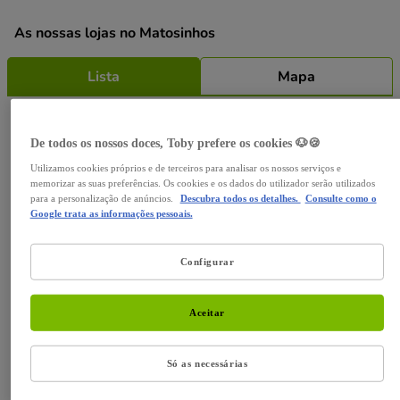
As nossas lojas no Matosinhos
Lista
Mapa
De todos os nossos doces, Toby prefere os cookies 🐶🍪
Tiendanimal Norte Shopping Matosinhos
Mais lojas
Utilizamos cookies próprios e de terceiros para analisar os nossos serviços e
4,4
885 Avaliações
memorizar as suas preferências. Os cookies e os dados do utilizador serão utilizados
para a personalização de anúncios.
Descubra todos os detalhes.
Consulte como o
Aberto agora
Fecha às 23:00
Por região
Google trata as informações pessoais.
Norteshopping Rua Sara Afonso, 4460-282 Senhora Da
Hora
Aveiro
Configurar
22 955 8217
Braga
Coimbra
Braga
Saber mais
Itinerário
Aceitar
Distrito de Évora
Faro
Só as necessárias
Porto
Faro
Tiendanimal Matosinhos Sul