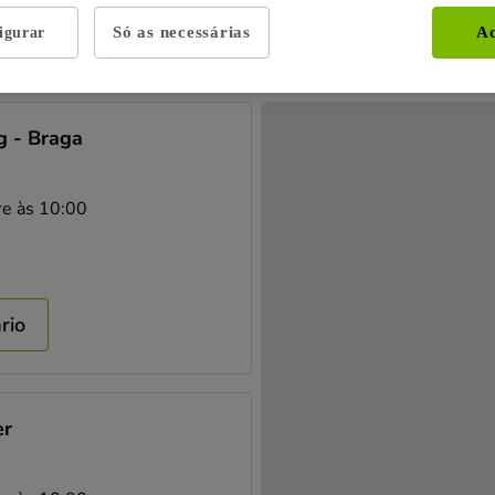
Só as necessárias
Ac
igurar
g - Braga
re às 10:00
ário
er