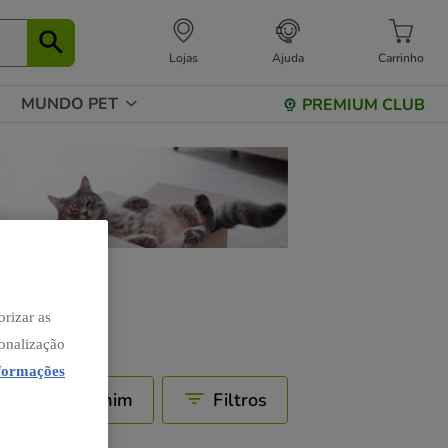
Lojas
Ajuda
Carrinho
MUNDO PET
PREMIUM CLUB
orizar as
sonalização
nformações
Perto de mim
Filtros