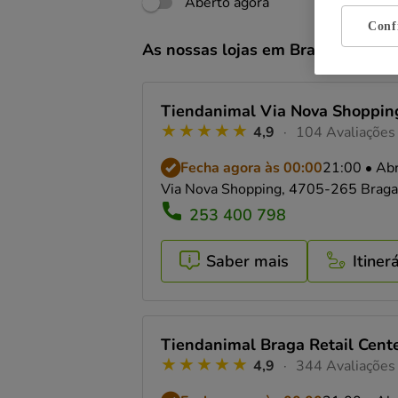
Aberto agora
Conf
As nossas lojas em Braga
Tiendanimal Via Nova Shoppin
4,9
104 Avaliações
Fecha agora às 00:00
21:00 • Ab
Via Nova Shopping, 4705-265 Braga
253 400 798
Saber mais
Itiner
Tiendanimal Braga Retail Cent
4,9
344 Avaliações