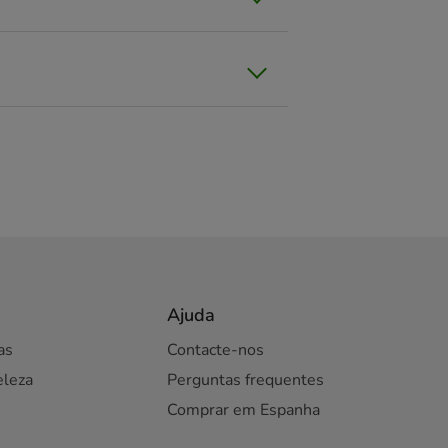
a
va de Gaia
hos
rso
Ajuda
as
Contacte-nos
eleza
Perguntas frequentes
Comprar em Espanha