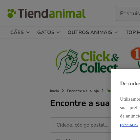
CÃES
GATOS
OUTROS ANIMAIS
TOP 
De todos
Início
Encontre a sua loja
Braga
Utilizamos
Encontre a sua loja
suas prefe
de anúnci
pessoais.