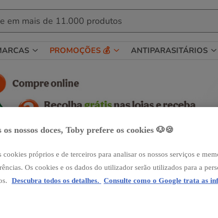
MARCAS
PROMOÇÕES 💰
ANTIPARASITÁRIOS
 os nossos doces, Toby prefere os cookies 🐶🍪
 cookies próprios e de terceiros para analisar os nossos serviços e mem
rências. Os cookies e os dados do utilizador serão utilizados para a per
os.
Descubra todos os detalhes.
Consulte como o Google trata as i