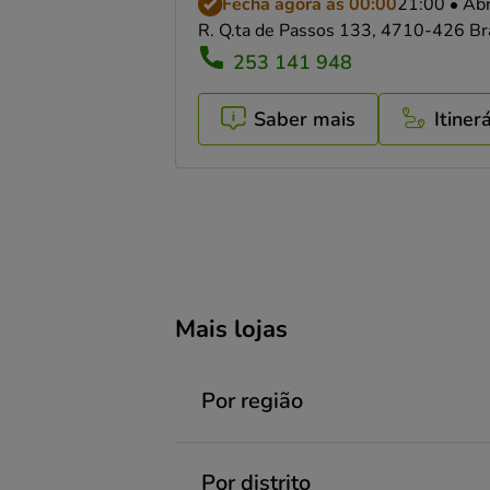
Fecha agora às 00:00
21:00 • Ab
R. Q.ta de Passos 133, 4710-426 Br
253 141 948
Saber mais
Itiner
Mais lojas
Por região
Aveiro
Por distrito
Braga