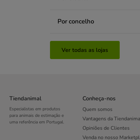
Porto
Lisboa
Albufeira
Viseu
Por concelho
Braga
Felgueiras
Lisboa
Albufeira
Maia
Aveiro
Ver todas as lojas
Oeiras
Coimbra
Santa Maria da Feira
Évora
Silves
Lisboa
Viseu
Maia
Montijo
Rio Tinto
Seixal
Tiendanimal
Conheça-nos
Vila Chã
Especialistas em produtos
Quem somos
para animais de estimação e
Vantagens da Tiendanima
uma referência em Portugal.
Opiniões de Clientes
Venda no nosso Marketpl